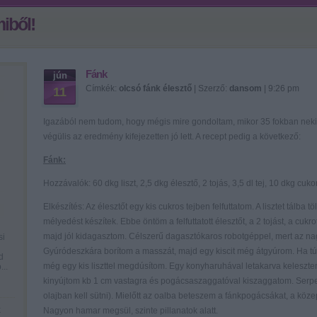
iből!
Fánk
jún
Címkék:
olcsó
fánk
élesztő
| Szerző:
dansom
| 9:26 pm
11
Igazából nem tudom, hogy mégis mire gondoltam, mikor 35 fokban neki
végülis az eredmény kifejezetten jó lett. A recept pedig a következő:
Fánk:
Hozzávalók: 60 dkg liszt, 2,5 dkg élesztő, 2 tojás, 3,5 dl tej, 10 dkg cuko
Elkészítés: Az élesztőt egy kis cukros tejben felfuttatom. A lisztet tálba 
mélyedést készítek. Ebbe öntöm a felfuttatott élesztőt, a 2 tojást, a cukro
majd jól kidagasztom. Célszerű dagasztókaros robotgéppel, mert az na
si
Gyúródeszkára borítom a masszát, majd egy kiscit még átgyúrom. Ha tú
d
még egy kis liszttel megdúsítom. Egy konyharuhával letakarva keleszte
...
kinyújtom kb 1 cm vastagra és pogácsaszaggatóval kiszaggatom. Serpe
olajban kell sütni). Mielőtt az oalba beteszem a fánkpogácsákat, a köz
k
Nagyon hamar megsül, szinte pillanatok alatt.