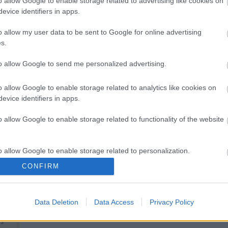
o allow Google to enable storage related to advertising like cookies on
1
)
evice identifiers in apps.
ica
Kommentek:
é
(
1
)
(
1
)
o allow my user data to be sent to Google for online advertising
A hozzászólások a
vonatkozó jogszabályok
értelmében felhasználói tartalomnak minősülnek, értük a
szolgáltatás
ka
vállal, azokat nem ellenőrzi. Kifogás esetén forduljon a blog szerkesztőjéhez. Részletek a
Felhasználási feltételekb
s.
1
)
Nincsenek hozzászólások.
(
1
)
to allow Google to send me personalized advertising.
Kommentezéshez
lépj be
, vagy
regisztrálj
! ‐
Belépés Facebookkal
föl
o allow Google to enable storage related to analytics like cookies on
tojás
evice identifiers in apps.
(
1
)
o allow Google to enable storage related to functionality of the website
o allow Google to enable storage related to personalization.
CONFIRM
o allow Google to enable storage related to security, including
cation functionality and fraud prevention, and other user protection.
nu-
Data Deletion
Data Access
Privacy Policy
, a
ös