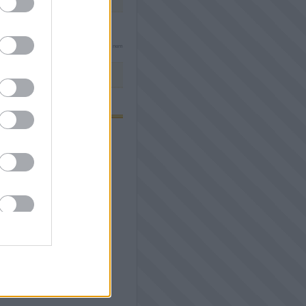
 technikai
üzemeltetője semmilyen felelősséget nem
en
és az
adatvédelmi tájékoztatóban
.