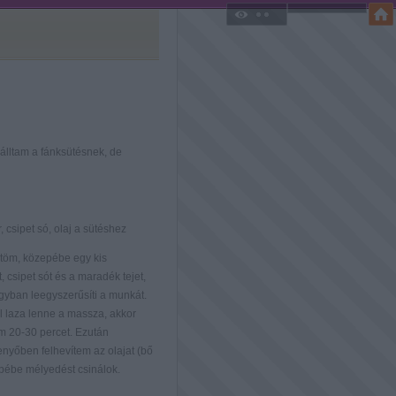
álltam a fánksütésnek, de
r, csipet só, olaj a sütéshez
töltöm, közepébe egy kis
t, csipet sót és a maradék tejet,
gyban leegyszerűsíti a munkát.
l laza lenne a massza, akkor
m 20-30 percet. Ezután
nyőben felhevítem az olajat (bő
epébe mélyedést csinálok.