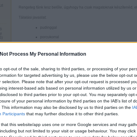
zt
Rengeteg fánk lesz belőle, úgyhogy ha csak magatoknak készítenéd, elé
Tálalási javaslat:
pudinggal
ó
gy
porcukorral
6
)
fahéjas porcukorral
Not Process My Personal Information
lekvárral
7.
gyümölccsel
to opt-out of the sale, sharing to third parties, or processing of your per
befőttel
formation for targeted advertising by us, please use the below opt-out s
r selection. Please note that after your opt-out request is processed y
l
Ti mivel szeretitek a legjobban a fánkot?
eing interest-based ads based on personal information utilized by us or
elő
disclosed to third parties prior to your opt-out. You may separately opt-
losure of your personal information by third parties on the IAB’s list of
. This information may also be disclosed by us to third parties on the
IA
Tetszik
0
Participants
that may further disclose it to other third parties.
 that this website/app uses one or more Google services and may gath
0
Szólj hozzá!
including but not limited to your visit or usage behaviour. You may click 