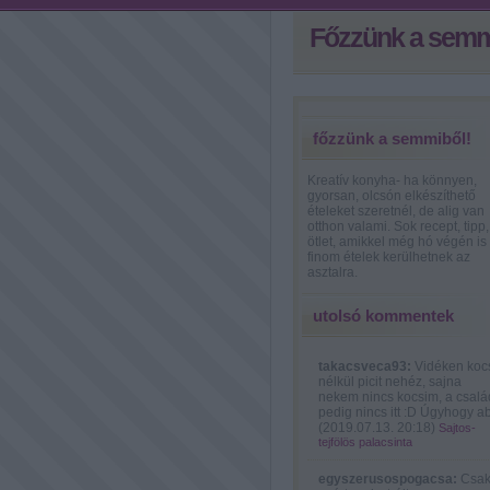
Főzzünk a semm
főzzünk a semmiből!
Kreatív konyha- ha könnyen,
gyorsan, olcsón elkészíthető
ételeket szeretnél, de alig van
otthon valami. Sok recept, tipp,
ötlet, amikkel még hó végén is
finom ételek kerülhetnek az
asztalra.
utolsó kommentek
takacsveca93:
Vidéken koc
nélkül picit nehéz, sajna
nekem nincs kocsim, a csalá
pedig nincs itt :D Úgyhogy ab
(
2019.07.13. 20:18
)
Sajtos-
tejfölös palacsinta
egyszerusospogacsa:
Csa