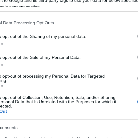
 to Google and its third-party tags to use your data for below specifi
ogle consent section.
Ajánlott bejegyzések:
l Data Processing Opt Outs
o opt-out of the Sharing of my personal data.
In
Sárgabarack
Káposztás
Paradicsoml
o opt-out of the Sale of my Personal Data.
krémleves
tészta
In
to opt-out of processing my Personal Data for Targeted
ing.
In
o opt-out of Collection, Use, Retention, Sale, and/or Sharing
ersonal Data that Is Unrelated with the Purposes for which it
Hétvégi tipp
onya
lected.
Out
ini
A bejegyzés trackback címe:
ég
nk
consents
0
)
https://fozzunkasemmibol.blog.hu/api/trackback/id/2075072
hús