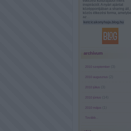
étkezési kultúrájából merít
inspirációt. A nyári ajánlat
középpontjában a sharing áll, 
közös étkezési forma, amelyb
az…
ketcicakonyhaja.blog.hu
archívum
(
3
)
2010 szeptember
(
2
)
2010 augusztus
(
3
)
2010 július
(
14
)
2010 június
(
1
)
2010 május
Tovább
...