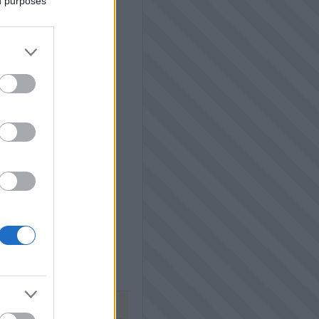
ed purposes
eves
Ha a víz nem
oltja a szomjad