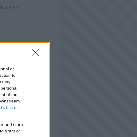
g a fele is.
sonal or
ection to
ou may
 personal
out of the
 downstream
B’s List of
er and store
to grant or