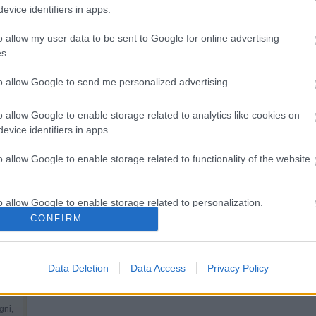
evice identifiers in apps.
1
)
ica
é
(
1
)
1
hozzászólás
o allow my user data to be sent to Google for online advertising
(
1
)
ka
s.
1
)
to allow Google to send me personalized advertising.
(
1
)
föl
o allow Google to enable storage related to analytics like cookies on
tojás
evice identifiers in apps.
(
1
)
o allow Google to enable storage related to functionality of the website
o allow Google to enable storage related to personalization.
CONFIRM
o allow Google to enable storage related to security, including
s…
cation functionality and fraud prevention, and other user protection.
l.
Data Deletion
Data Access
Privacy Policy
ra.
gni,