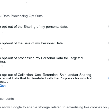
ogle consent section.
1
hozzászólás
l Data Processing Opt Outs
o opt-out of the Sharing of my personal data.
Sajtos-tejfölös palacsinta
sze
In
Címkék:
palacsinta
| Szerző:
dansom
| 1:13 pm
17
o opt-out of the Sale of my Personal Data.
Sajtos- tejfölös palacsintaHozzáva
In
olaj, só, víz, 1 nagy dob tejföl, 
Egy tálba teszek kb 0,5 kg lisztet, 
to opt-out of processing my Personal Data for Targeted
Folyamatos kevergetés mellett f
ing.
habverővel simára…
In
o opt-out of Collection, Use, Retention, Sale, and/or Sharing
ersonal Data that Is Unrelated with the Purposes for which it
lected.
onya
Out
ini
ég
consents
nk
0
)
hús
Tetszik
0
o allow Google to enable storage related to advertising like cookies on