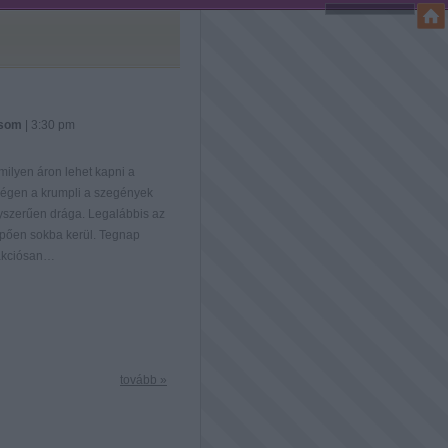
nsom
| 3:30 pm
ilyen áron lehet kapni a
Régen a krumpli a szegények
gyszerűen drága. Legalábbis az
pően sokba kerül. Tegnap
t akciósan…
tovább »