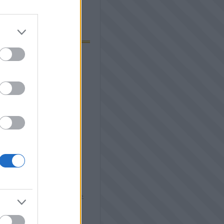
lók: 0,5 kg liszt, 3 tojás, 1 dl
kb 20 dkg sajtPalacsinta tészta:
1 tk sót, 3 tojást, 1 dl olajat.
elöntöm vízzel. Érdemes gépi
tovább »