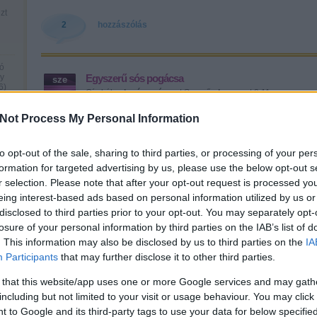
zt
2
hozzászólás
ó
gy
Egyszerű sós pogácsa
sze
6
)
Címkék:
olcsó
pogácsa
| Szerző:
dansom
| 2:11 pm
24
Not Process My Personal Information
Ezt a receptet a nagypapámtól k
7.
és zsír volt a kamrában és nem v
to opt-out of the sale, sharing to third parties, or processing of your per
ezt a pogácsát, mert ehhez nem
formation for targeted advertising by us, please use the below opt-out s
fog hasonlítani a puha, foszlós
r selection. Please note that after your opt-out request is processed y
nagyon szeretem. Egy bögre…
l
eing interest-based ads based on personal information utilized by us or
disclosed to third parties prior to your opt-out. You may separately opt-
elő
losure of your personal information by third parties on the IAB’s list of
. This information may also be disclosed by us to third parties on the
IA
Participants
that may further disclose it to other third parties.
 that this website/app uses one or more Google services and may gath
including but not limited to your visit or usage behaviour. You may click 
Tetszik
0
 to Google and its third-party tags to use your data for below specifi