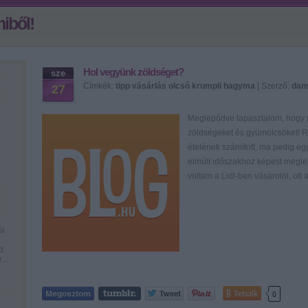
iből!
Hol vegyünk zöldséget?
sze
Címkék:
tipp
vásárlás
olcsó
krumpli
hagyma
| Szerző:
da
27
Meglepődve tapasztalom, hogy m
zöldségeket és gyümölcsöket! 
ételének számított, ma pedig e
elmúlt időszakhoz képest megle
voltam a Lidl-ben vásárolni, ot
si
d
...
Tetszik
0
k