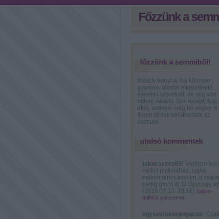
Főzzünk a semm
főzzünk a semmiből!
Kreatív konyha- ha könnyen,
gyorsan, olcsón elkészíthető
ételeket szeretnél, de alig van
otthon valami. Sok recept, tipp,
ötlet, amikkel még hó végén is
finom ételek kerülhetnek az
asztalra.
utolsó kommentek
takacsveca93:
Vidéken koc
nélkül picit nehéz, sajna
nekem nincs kocsim, a csalá
pedig nincs itt :D Úgyhogy ab
(
2019.07.13. 20:18
)
Sajtos-
tejfölös palacsinta
egyszerusospogacsa:
Csa