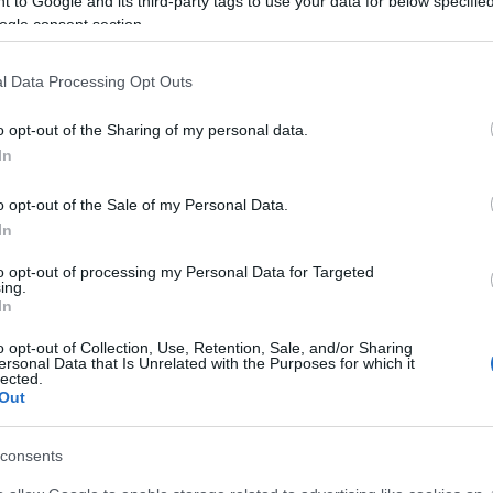
 to Google and its third-party tags to use your data for below specifi
ogle consent section.
l Data Processing Opt Outs
o opt-out of the Sharing of my personal data.
In
o opt-out of the Sale of my Personal Data.
In
to opt-out of processing my Personal Data for Targeted
ing.
In
o opt-out of Collection, Use, Retention, Sale, and/or Sharing
ersonal Data that Is Unrelated with the Purposes for which it
onya
lected.
Out
ini
ég
nk
consents
0
)
hús