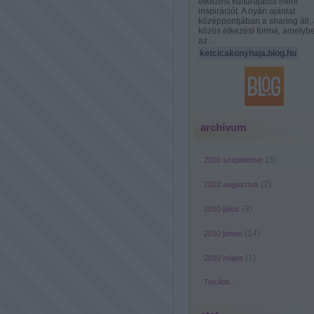
étkezési kultúrájából merít
inspirációt. A nyári ajánlat
középpontjában a sharing áll, 
közös étkezési forma, amelyb
az…
ketcicakonyhaja.blog.hu
archívum
(
3
)
2010 szeptember
(
2
)
2010 augusztus
(
3
)
2010 július
(
14
)
2010 június
(
1
)
2010 május
Tovább
...