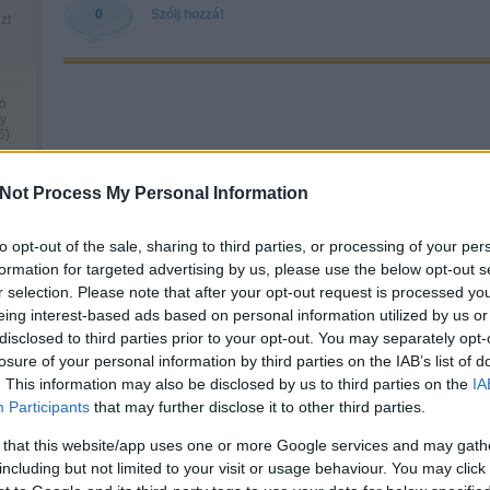
0
Szólj hozzá!
zt
ó
gy
6
)
Not Process My Personal Information
7.
to opt-out of the sale, sharing to third parties, or processing of your per
formation for targeted advertising by us, please use the below opt-out s
r selection. Please note that after your opt-out request is processed y
l
eing interest-based ads based on personal information utilized by us or
elő
disclosed to third parties prior to your opt-out. You may separately opt-
losure of your personal information by third parties on the IAB’s list of
. This information may also be disclosed by us to third parties on the
IA
Participants
that may further disclose it to other third parties.
 that this website/app uses one or more Google services and may gath
including but not limited to your visit or usage behaviour. You may click 