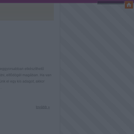
 leggyorsabban elkészíthető
atni, elfődögél magában. Ha van
ünk el egy kis adagot, akkor
A…
tovább »