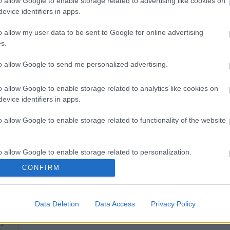
o allow Google to enable storage related to advertising like cookies on
1
)
evice identifiers in apps.
ica
é
(
1
)
(
1
)
o allow my user data to be sent to Google for online advertising
ka
s.
1
)
(
1
)
to allow Google to send me personalized advertising.
föl
o allow Google to enable storage related to analytics like cookies on
tojás
evice identifiers in apps.
(
1
)
o allow Google to enable storage related to functionality of the website
o allow Google to enable storage related to personalization.
CONFIRM
o allow Google to enable storage related to security, including
cation functionality and fraud prevention, and other user protection.
nu-
Data Deletion
Data Access
Privacy Policy
, a
ös