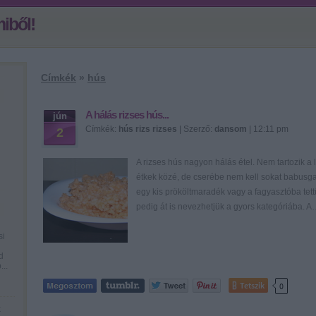
iből!
Címkék
»
hús
A hálás rizses hús...
jún
Címkék:
hús
rizs
rizses
| Szerző:
dansom
| 12:11 pm
2
A rizses hús nagyon hálás étel. Nem tartozik a
étkek közé, de cserébe nem kell sokat babusg
egy kis prököltmaradék vagy a fagyasztóba tett
pedig át is nevezhetjük a gyors kategóriába. 
si
d
...
Tetszik
0
k