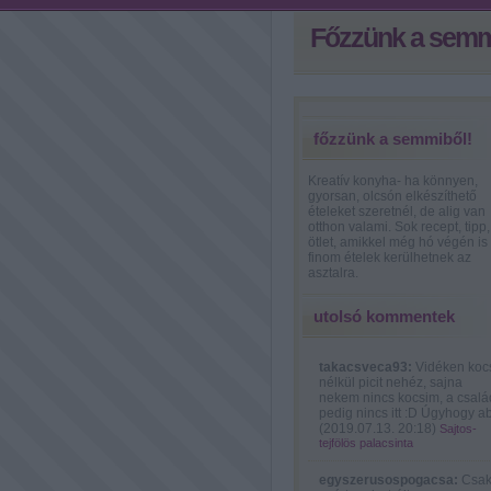
Főzzünk a semm
főzzünk a semmiből!
Kreatív konyha- ha könnyen,
gyorsan, olcsón elkészíthető
ételeket szeretnél, de alig van
otthon valami. Sok recept, tipp,
ötlet, amikkel még hó végén is
finom ételek kerülhetnek az
asztalra.
utolsó kommentek
takacsveca93:
Vidéken koc
nélkül picit nehéz, sajna
nekem nincs kocsim, a csalá
pedig nincs itt :D Úgyhogy ab
(
2019.07.13. 20:18
)
Sajtos-
tejfölös palacsinta
egyszerusospogacsa:
Csa