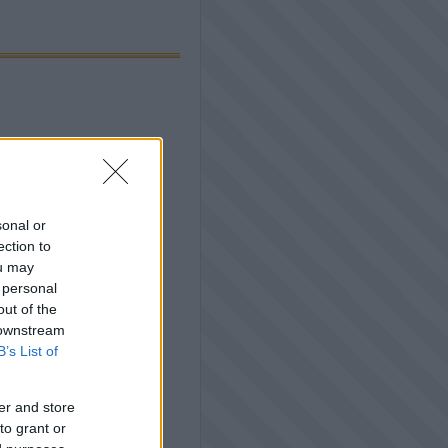
sonal or
ection to
ou may
 personal
out of the
 downstream
B’s List of
er and store
to grant or